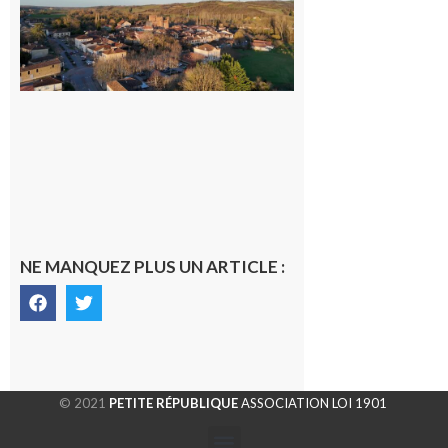
médecin
généraliste
dans la cité
gersoise
6 août 2026
NE MANQUEZ PLUS UN ARTICLE :
© 2021
PETITE RÉPUBLIQUE
ASSOCIATION LOI 1901