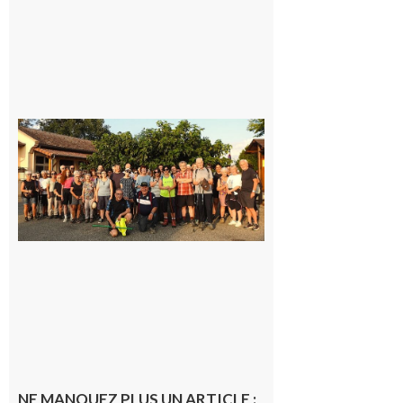
Saint-
Araille :
la
dernière
rando à
la
fraîche
de la
saison
était à
Cazac
8 août
2026
NE MANQUEZ PLUS UN ARTICLE :