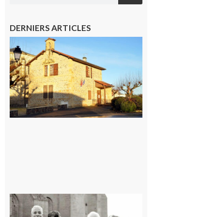
DERNIERS ARTICLES
Franquevielle
: La fête au
village !
7 août 2026
Rieux-
Volvestre
« Canaletto »