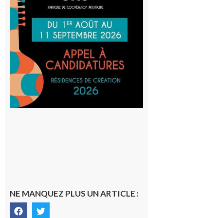
participe
au projet
Musiques
actuelles
et Tiers-
lieux,
avec le
SilO
8 août 2026
NE MANQUEZ PLUS UN ARTICLE :