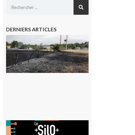
DERNIERS ARTICLES
Montesquieu-
Volvestre : la
commune
appelle à la
vigilance face
au risque
d’incendie
8 août 2026
Aurignac
: La
Cafetière