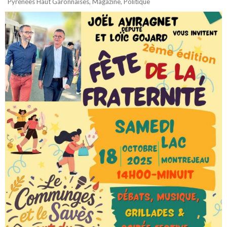
Pyrénées Haut Garonnaises
,
Magazine
,
Politique