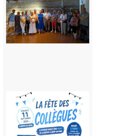
Carbonne
: quatre
jours de
fête au
rythme
de la
Saint-
Laurent
10 août
2026
Saint-
Gaudens:
Fête des
Collègues
à la
rentrée !
10 août
2026