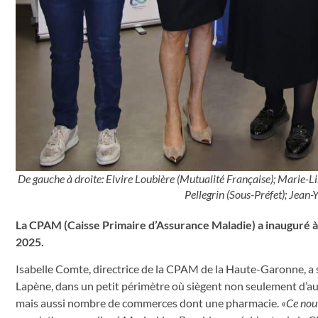
De gauche à droite: Elvire Loubière (Mutualité Française); Mari
Pellegrin (Sous-Préfet); Jean
La CPAM (Caisse Primaire d’Assurance Maladie) a inauguré à
2025.
Isabelle Comte, directrice de la CPAM de la Haute-Garonne, a s
Lapène, dans un petit périmètre où siègent non seulement d’autr
mais aussi nombre de commerces dont une pharmacie. «
Ce nouv