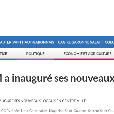
 AUTERIVAIN HAUT-GARONNAIS
CAGIRE GARONNE SALAT
COEU
STICE
POLITIQUE
ÉCONOMIE ET AGRICULTURE
 a inauguré ses nouveau
NAUGURÉ SES NOUVEAUX LOCAUX EN CENTRE-VILLE
,
CC Pyrénées Haut Garonnaises
,
Magazine
,
Saint-Gaudens
,
Secteur Saint Ga