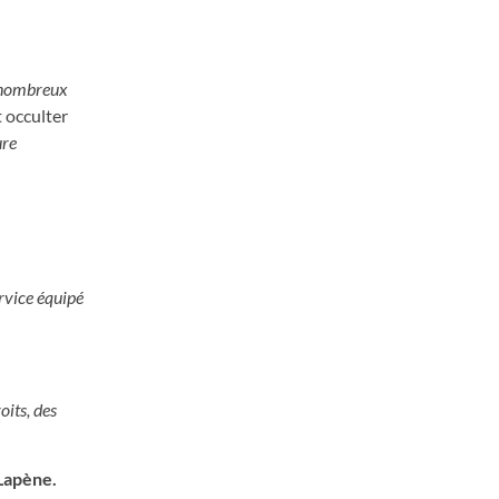
 nombreux
t occulter
ure
rvice équipé
oits, des
 Lapène.