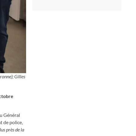
onne); Gilles
octobre
du Général
t de police,
us près de la