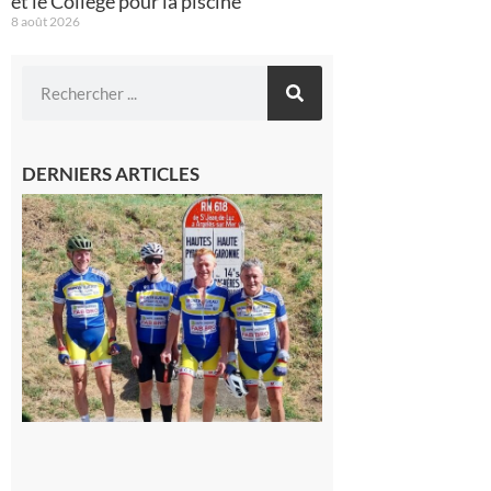
et le Collège pour la piscine
8 août 2026
DERNIERS ARTICLES
Montréjeau
: Les sorties
du
Montréjeau
cyclo club
8 août 2026