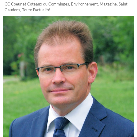
CC Coeur et Coteaux du Comminges
,
Environnement
,
Magazine
,
Saint-
Gaudens
,
Toute l'actualité