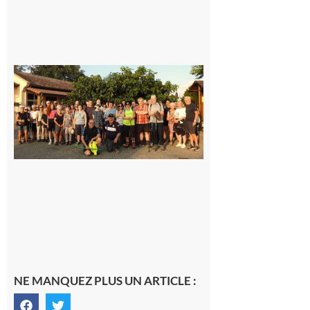
Saint-
Araille :
la
dernière
rando à
la
fraîche
de la
saison
était à
Cazac
8 août
2026
NE MANQUEZ PLUS UN ARTICLE :