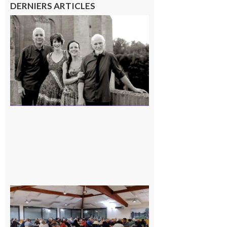
DERNIERS ARTICLES
Rieux-
Volvestre
« Canaletto »
en concert !
7 août 2026
Gourdan-
Polignan :
Geste
solidaire de