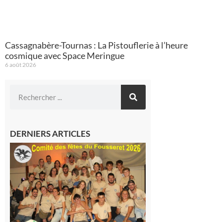
Cassagnabère-Tournas : La Pistouflerie à l’heure
cosmique avec Space Meringue
6 août 2026
DERNIERS ARTICLES
Le
Fousseret :
la Fête de
la Saint-
Pierre est
terminée,
les Vikings
sont