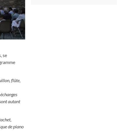
, se
rogramme
llon, flûte,
s échanges
 sont autant
Pachet,
ique de piano