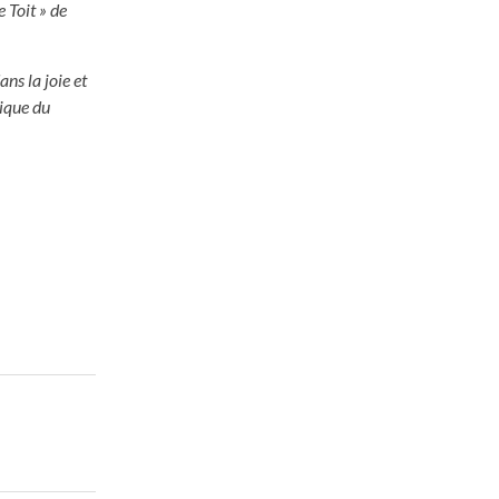
 Toit » de
ns la joie et
rique du