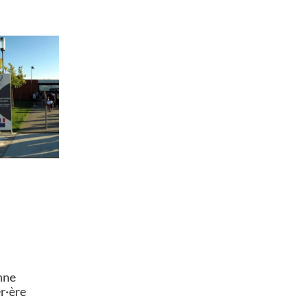
nne
er·ère