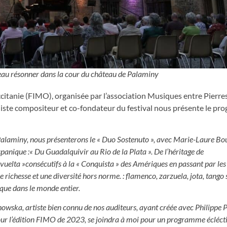
eau résonner dans la cour du château de Palaminy
itanie (FIMO), organisée par l’association Musiques entre Pierres
aniste compositeur et co-fondateur du festival nous présente le p
Palaminy, nous présenterons le « Duo Sostenuto », avec Marie-Laure Boui
panique :« Du Guadalquivir au Rio de la Plata ». De l’héritage de
 vuelta »consécutifs à la « Conquista » des Amériques en passant par le
 richesse et une diversité hors norme. : flamenco, zarzuela, jota, tango
que dans le monde entier.
owska, artiste bien connu de nos auditeurs, ayant créée avec Philippe 
our l’édition FIMO de 2023, se joindra à moi pour un programme écléct