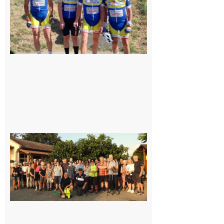
8 août 2026
Saint-
Araille :
la
dernière
rando à
la
fraîche
de la
saison
était à