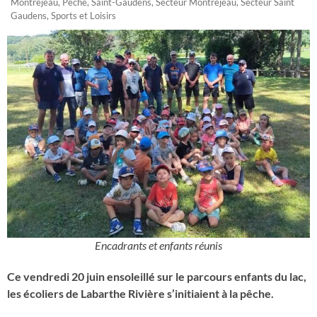
Montréjeau
,
Pêche
,
Saint-Gaudens
,
Secteur Montréjeau
,
Secteur Saint
Gaudens
,
Sports et Loisirs
Encadrants et enfants réunis
Ce vendredi 20 juin ensoleillé sur le parcours enfants du lac,
les écoliers de Labarthe Rivière s’initiaient à la pêche.