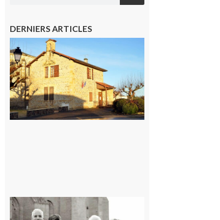
DERNIERS ARTICLES
Franquevielle
: La fête au
village !
7 août 2026
Rieux-
Volvestre