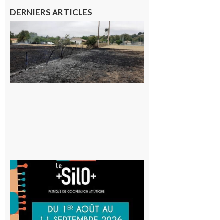
DERNIERS ARTICLES
Montesquieu-
Volvestre : la
commune
appelle à la
vigilance face
au risque
d’incendie
8 août 2026
Aurignac
: La
Cafetière
participe
au projet
Musiques