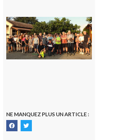
Saint-
Araille :
la
dernière
rando à
la
fraîche
de la
saison
était à
Cazac
8 août
2026
NE MANQUEZ PLUS UN ARTICLE :