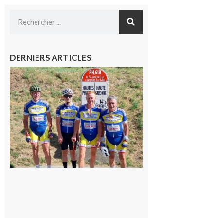
DERNIERS ARTICLES
Montréjeau
: Les sorties
du
Montréjeau
cyclo club
8 août 2026