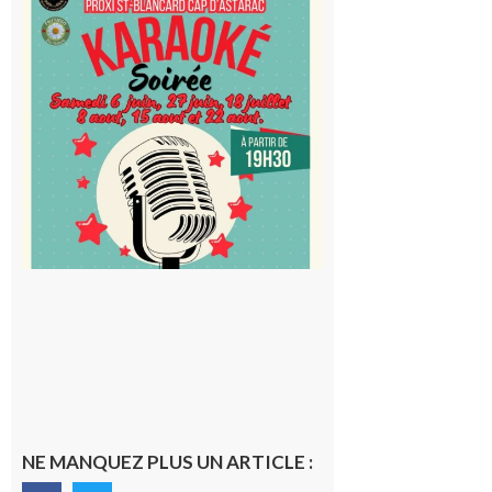
Saint-
Blancard
Cap
d’Astarac
: Soirée
karaoké
au Proxi,
à vous le
micro !
5 août 2026
NE MANQUEZ PLUS UN ARTICLE :