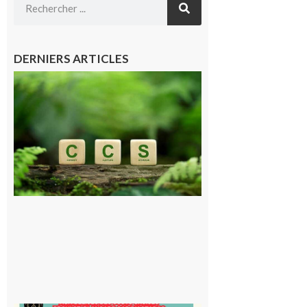
DERNIERS ARTICLES
Comminges
et Piémont
Pyrénéen :
Consultation
publique sur
le projet de
stockage
souterrain
de CO2
5 août 2026