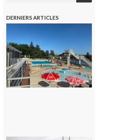
DERNIERS ARTICLES
Boulogne-
sur-Gesse :
Une
convention
entre la
Mairie et
le Collège
pour la
piscine
8 août 2026
Montesquieu-