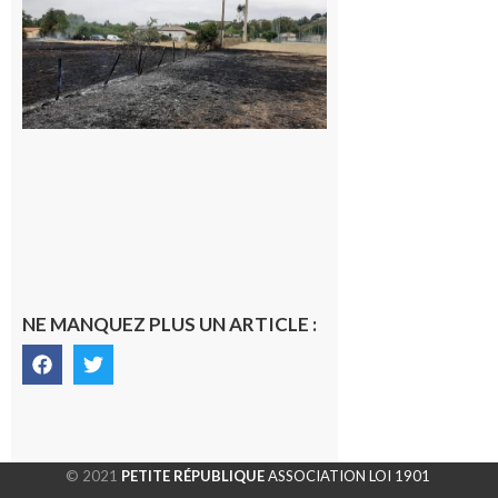
Volvestre : la
commune
appelle à la
vigilance face
au risque
d’incendie
8 août 2026
NE MANQUEZ PLUS UN ARTICLE :
© 2021
PETITE RÉPUBLIQUE
ASSOCIATION LOI 1901