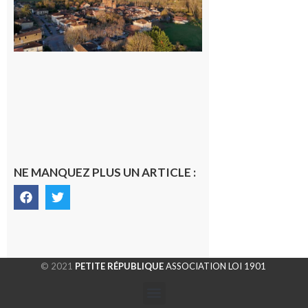
généraliste
dans la cité
gersoise
6 août 2026
NE MANQUEZ PLUS UN ARTICLE :
© 2021
PETITE RÉPUBLIQUE
ASSOCIATION LOI 1901