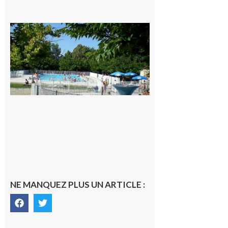
Une soirée
festive en
nocturne à
la piscine
municipale
de Rieux-
Volvestre.
7 août 2026
NE MANQUEZ PLUS UN ARTICLE :