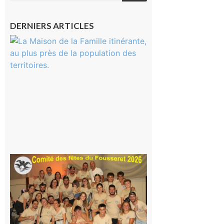
DERNIERS ARTICLES
Castelnau-
Magnoac :
La rentrée
scolaire ?
Même pas
peur, avec
la Maison
de la
Famille
itinérante
7 août 2026
Le
Fousseret :
la Fête de
la Saint-
Pierre est
terminée,
les Vikings