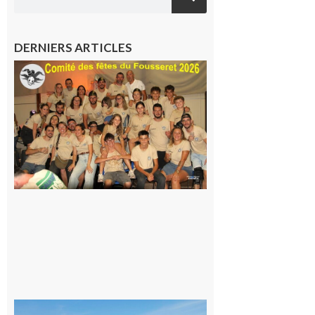
DERNIERS ARTICLES
Le
Fousseret :
la Fête de
la Saint-
Pierre est
terminée,
les Vikings
sont
rentrés
chez eux
6 août 2026
Simorre :