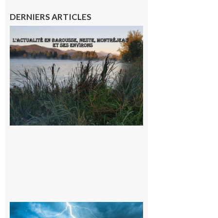
DERNIERS ARTICLES
L’actualité
et les
sorties en
Barousse,
Neste,
Montréjeau
et ses
environs
9 août 2026
09/08/26 :
Vigilance