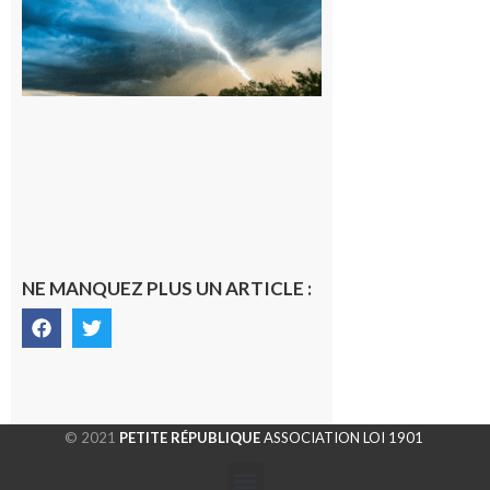
météorologique
orange pour
orages sur le
département de
la Haute-
Garonne
9 août 2026
NE MANQUEZ PLUS UN ARTICLE :
© 2021
PETITE RÉPUBLIQUE
ASSOCIATION LOI 1901