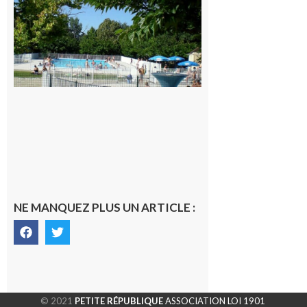
festive en
nocturne à
la piscine
municipale
de Rieux-
Volvestre.
7 août 2026
NE MANQUEZ PLUS UN ARTICLE :
© 2021
PETITE RÉPUBLIQUE
ASSOCIATION LOI 1901