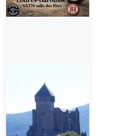
Saint
Bertrand de
Comminges
: 1ère
édition du
village des
patrimoines
du
Comminges
9 août 2026