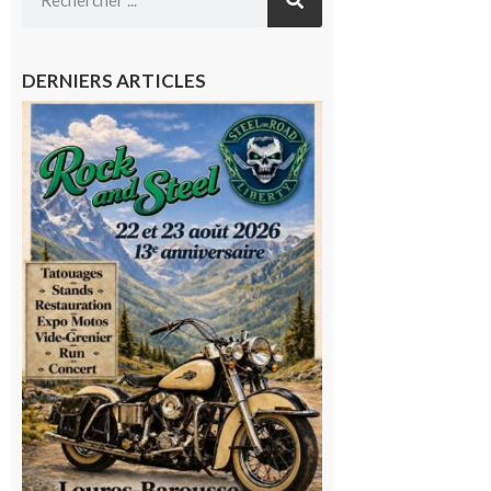
DERNIERS ARTICLES
Loures-
Barousse :
Rock and
Steel : de
belles
mécaniques,
du rock, de
la
convivialité!
9 août 2026