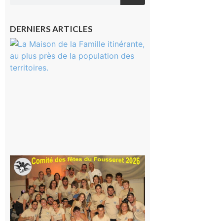
DERNIERS ARTICLES
Castelnau-
Magnoac :
La rentrée
scolaire ?
Même pas
peur, avec
la Maison
de la
Famille
itinérante
7 août 2026
Le
Fousseret :
la Fête de
la Saint-
Pierre est
terminée,
les Vikings