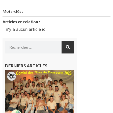
Mots-clés :
Articles en relation :
Il n'y a aucun article ici
DERNIERS ARTICLES
Le
Fousseret :
la Fête de
la Saint-
Pierre est
terminée,
les Vikings
sont
rentrés