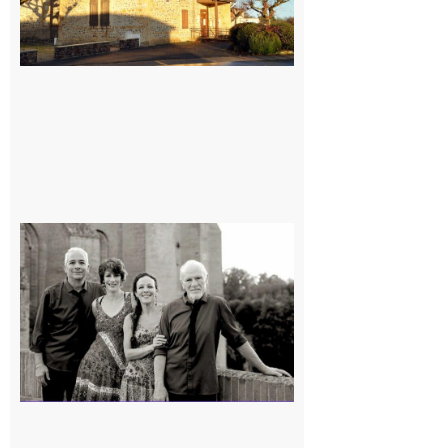
Rieux-
Volvestre
« Canaletto »
en concert !
7 août 2026