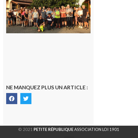
la
dernière
rando à
la
fraîche
de la
saison
était à
Cazac
8 août
2026
NE MANQUEZ PLUS UN ARTICLE :
© 2021
PETITE RÉPUBLIQUE
ASSOCIATION LOI 1901