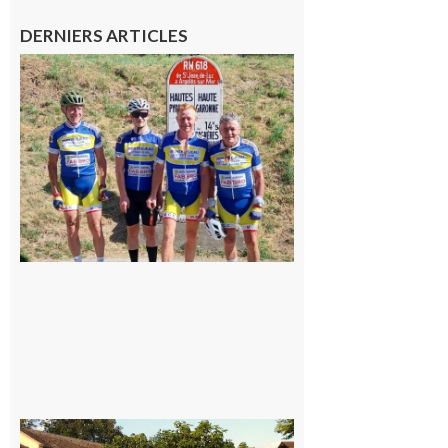
DERNIERS ARTICLES
Montréjeau
: Les sorties
du
Montréjeau
cyclo club
8 août 2026
Saint-
Araille :