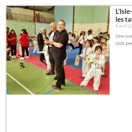
L’Isl
les t
8 avril 
Une comp
club, po