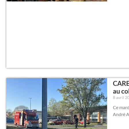
CARBO
au co
8 avril 
Ce mardi
André A