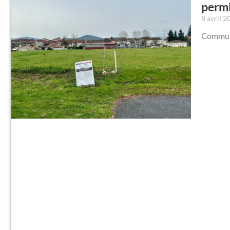
permi
8 avril 
Communiq