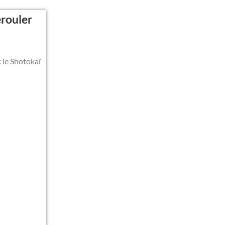
érouler
c le Shotokaï