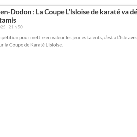
e-en-Dodon : La Coupe L’Isloise de karaté va d
atamis
2025
21 h 50
étition pour mettre en valeur les jeunes talents, c’est à L’Isle ave
ur la Coupe de Karaté L’Isloise.