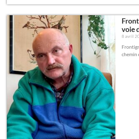
Front
voie 
8 avril 
Frontign
chemin 