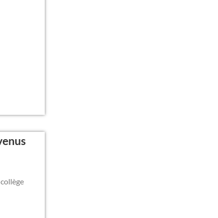
venus
 collège