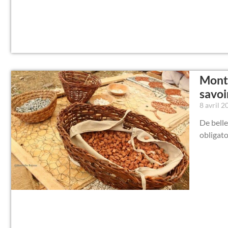
Montm
savoi
8 avril 
De bell
obligato