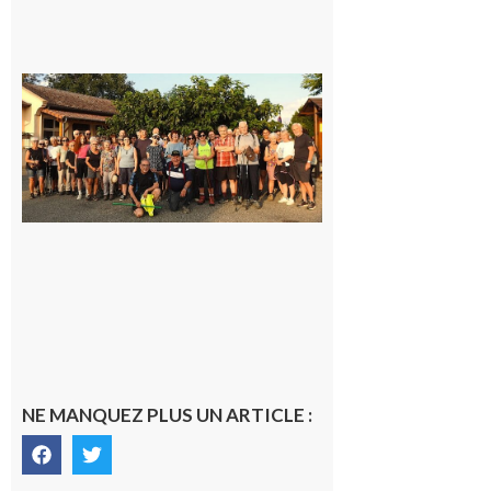
Saint-
Araille :
la
dernière
rando à
la
fraîche
de la
saison
était à
Cazac
8 août
2026
NE MANQUEZ PLUS UN ARTICLE :