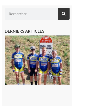
DERNIERS ARTICLES
Montréjeau
: Les sorties
du
Montréjeau
cyclo club
8 août 2026