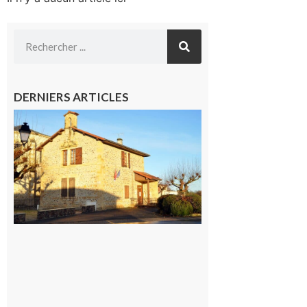
DERNIERS ARTICLES
Franquevielle
: La fête au
village !
7 août 2026