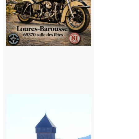
Saint
Bertrand de
Comminges
: 1ère
édition du
village des
patrimoines
du