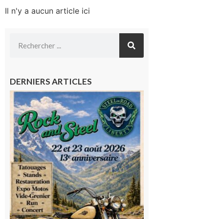
Il n'y a aucun article ici
DERNIERS ARTICLES
Loures-
Barousse :
Rock and
Steel : de
belles
mécaniques,
du rock, de
la
convivialité!
9 août 2026