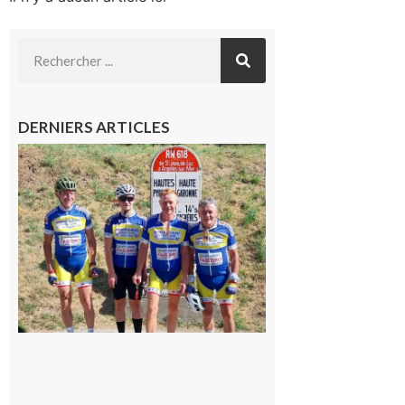
DERNIERS ARTICLES
Montréjeau
: Les sorties
du
Montréjeau
cyclo club
8 août 2026