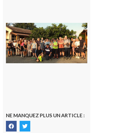
Saint-
Araille :
la
dernière
rando à
la
fraîche
de la
saison
était à
Cazac
8 août
2026
NE MANQUEZ PLUS UN ARTICLE :