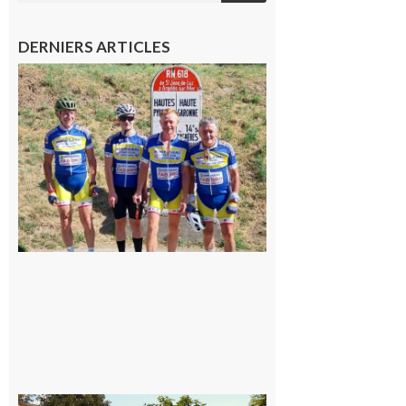
DERNIERS ARTICLES
Montréjeau
: Les sorties
du
Montréjeau
cyclo club
8 août 2026
Saint-