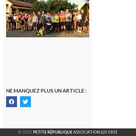
Araille :
la
dernière
rando à
la
fraîche
de la
saison
était à
Cazac
8 août
2026
NE MANQUEZ PLUS UN ARTICLE :
© 2021
PETITE RÉPUBLIQUE
ASSOCIATION LOI 1901