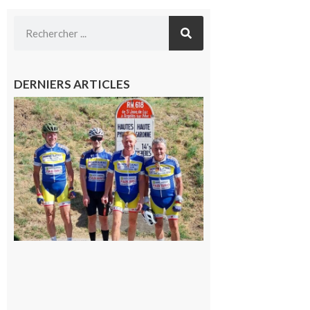
DERNIERS ARTICLES
Montréjeau
: Les sorties
du
Montréjeau
cyclo club
8 août 2026