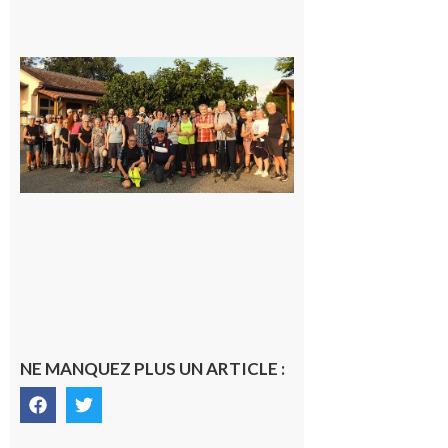
Saint-
Araille :
la
dernière
rando à
la
fraîche
de la
saison
était à
Cazac
8 août
2026
NE MANQUEZ PLUS UN ARTICLE :