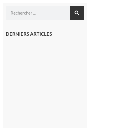
DERNIERS ARTICLES
Montréjeau
: Les sorties
du
Montréjeau
cyclo club
8 août 2026
Saint-
Araille :
la
dernière
rando à
la
fraîche
de la