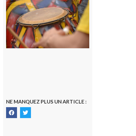
Initiation
à la
batucada,
pour
apprendre
les
rythmes
brésiliens
avec
Lacunapa
9 août 2026
NE MANQUEZ PLUS UN ARTICLE :