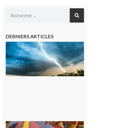
DERNIERS ARTICLES
09/08/26 :
Vigilance
météorologique
orange pour
orages sur le
département de
la Haute-
Garonne
9 août 2026
Latoue :