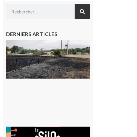
DERNIERS ARTICLES
Montesquieu-
Volvestre : la
commune
appelle à la
vigilance face
au risque
d’incendie
8 août 2026
Aurignac
: La