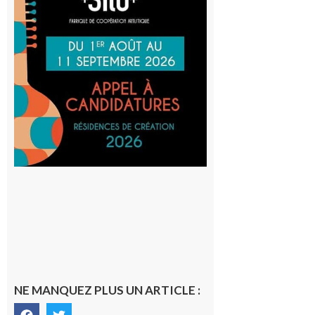
Cafetière
participe
au projet
Musiques
actuelles
et Tiers-
lieux,
avec le
SilO
8 août 2026
NE MANQUEZ PLUS UN ARTICLE :