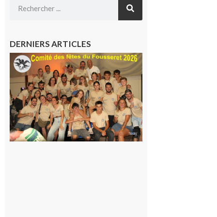
DERNIERS ARTICLES
Le
Fousseret :
la Fête de
la Saint-
Pierre est
terminée,
les Vikings
sont
rentrés
chez eux
6 août 2026