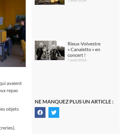
7 août 2026
Rieux-Volvestre
« Canaletto » en
concert !
7 août 2026
qui avaient
eux repas
NE MANQUEZ PLUS UN ARTICLE :
des objets
reries).