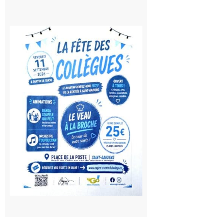
Saint-
Gaudens:
Fête des
Collègues
à la
rentrée !
10 août
2026