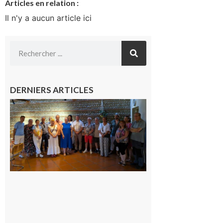
Articles en relation :
Il n'y a aucun article ici
DERNIERS ARTICLES
Carbonne
: quatre
jours de
fête au
rythme
de la
Saint-
Laurent
10 août
2026