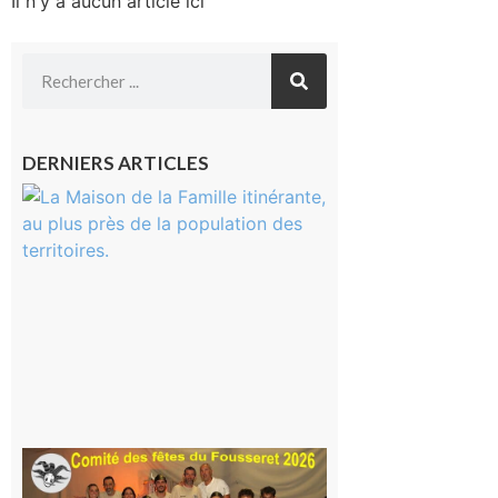
Il n'y a aucun article ici
DERNIERS ARTICLES
Castelnau-
Magnoac :
La rentrée
scolaire ?
Même pas
peur, avec
la Maison
de la
Famille
itinérante
7 août 2026
Le
Fousseret :