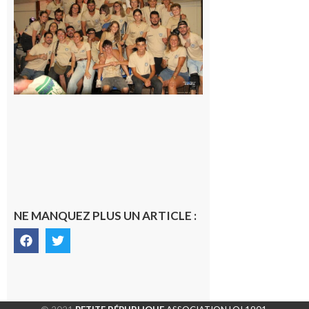
la Fête de
la Saint-
Pierre est
terminée,
les Vikings
sont
rentrés
chez eux
6 août 2026
NE MANQUEZ PLUS UN ARTICLE :