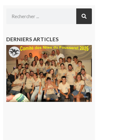
DERNIERS ARTICLES
Le
Fousseret :
la Fête de
la Saint-
Pierre est
terminée,
les Vikings
sont
rentrés
chez eux
6 août 2026