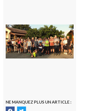
Saint-
Araille :
la
dernière
rando à
la
fraîche
de la
saison
était à
Cazac
8 août
2026
NE MANQUEZ PLUS UN ARTICLE :