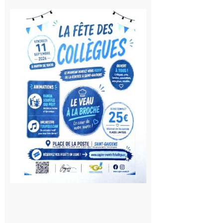
Saint-
Gaudens:
Fête des
Collègues
à la
rentrée !
10 août
2026