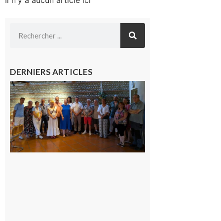
Il n'y a aucun article ici
DERNIERS ARTICLES
Carbonne
: quatre
jours de
fête au
rythme
de la
Saint-
Laurent
10 août
2026