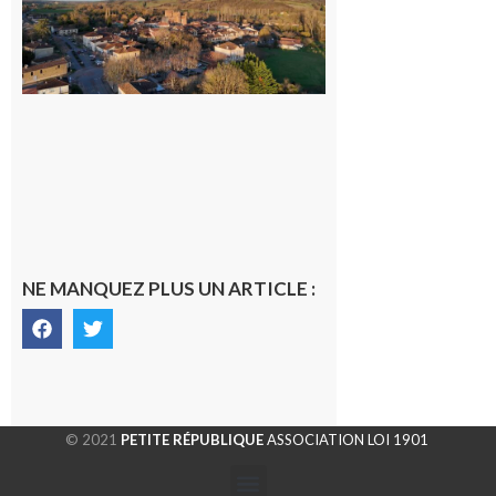
généraliste
dans la cité
gersoise
6 août 2026
NE MANQUEZ PLUS UN ARTICLE :
© 2021
PETITE RÉPUBLIQUE
ASSOCIATION LOI 1901