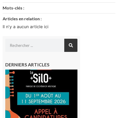
Mots-clés :
Articles en relation :
Il n'y a aucun article ici
DERNIERS ARTICLES
Aurignac
: La
Cafetière
participe
au projet
Musiques
actuelles
et Tiers-
lieux,
avec le