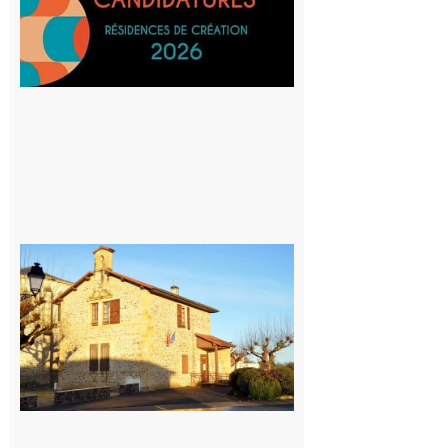
SilO
8 août 2026
Franquevielle
: La fête au
village !
7 août 2026