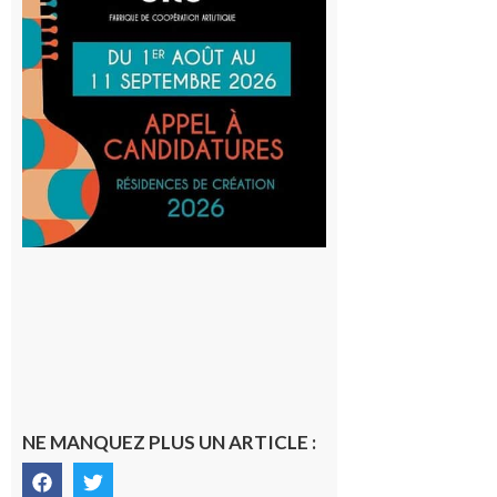
participe
au projet
Musiques
actuelles
et Tiers-
lieux,
avec le
SilO
8 août 2026
NE MANQUEZ PLUS UN ARTICLE :