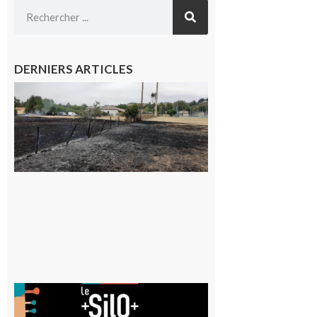
DERNIERS ARTICLES
Montesquieu-
Volvestre : la
commune
appelle à la
vigilance face
au risque
d’incendie
8 août 2026
Aurignac
: La
Cafetière