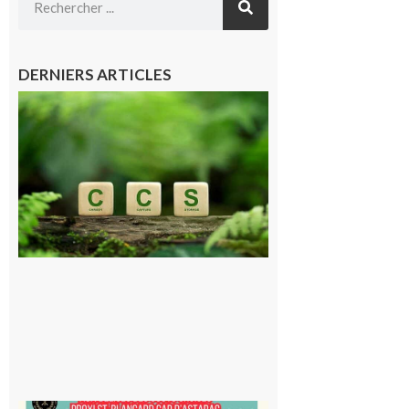
DERNIERS ARTICLES
Comminges
et Piémont
Pyrénéen :
Consultation
publique sur
le projet de
stockage
souterrain
de CO2
5 août 2026