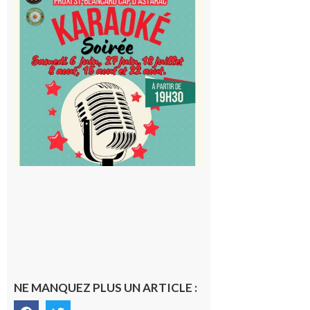
Saint-
Blancard
Cap
d’Astarac
: Soirée
karaoké
au Proxi,
à vous le
micro !
5 août 2026
NE MANQUEZ PLUS UN ARTICLE :