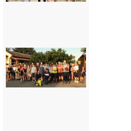
Saint-
Araille :
la
dernière
rando à
la
fraîche
de la
saison
était à
Cazac
8 août
2026