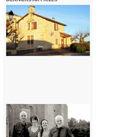
Franquevielle
: La fête au
village !
7 août 2026
Rieux-
Volvestre
« Canaletto »
en concert !
7 août 2026